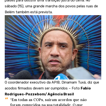
países para discutir uma transição justa do clima. No
sábado (15), uma grande marcha dos povos pelas ruas de
Belém também está prevista.
O coordenador executivo da APIB, Dinamam Tuxá, diz que
acodos firmados devem ser cumpridos – Foto
Fabio
Rodrigues-Pozzebom/ Agência Brasil
“Em todas as COPs, saíram acordos que não
foram cumpridos na sua totalidade. O que