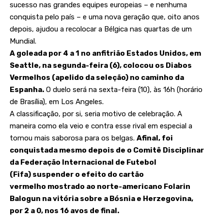
sucesso nas grandes equipes europeias – e nenhuma
conquista pelo país – e uma nova geração que, oito anos
depois, ajudou a recolocar a Bélgica nas quartas de um
Mundial.
A goleada por 4 a 1 no anfitrião Estados Unidos, em
Seattle, na segunda-feira (6), colocou os Diabos
Vermelhos (apelido da seleção) no caminho da
Espanha.
O duelo será na sexta-feira (10), às 16h (horário
de Brasília), em Los Angeles.
A classificação, por si, seria motivo de celebração. A
maneira como ela veio e contra esse rival em especial a
tornou mais saborosa para os belgas.
Afinal, foi
conquistada mesmo depois de o Comitê Disciplinar
da Federação Internacional de Futebol
(Fifa)
suspender o efeito do cartão
vermelho
mostrado ao norte-americano Folarin
Balogun na vitória sobre a Bósnia e Herzegovina,
por 2 a 0, nos 16 avos de final.