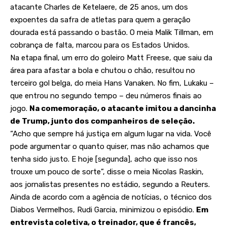
atacante Charles de Ketelaere, de 25 anos, um dos
expoentes da safra de atletas para quem a geração
dourada está passando o bastão. O meia Malik Tillman, em
cobrança de falta, marcou para os Estados Unidos.
Na etapa final, um erro do goleiro Matt Freese, que saiu da
área para afastar a bola e chutou o chão, resultou no
terceiro gol belga, do meia Hans Vanaken. No fim, Lukaku –
que entrou no segundo tempo – deu números finais ao
jogo.
Na comemoração, o atacante imitou a dancinha
de Trump, junto dos companheiros de seleção.
“Acho que sempre há justiça em algum lugar na vida. Você
pode argumentar o quanto quiser, mas não achamos que
tenha sido justo. E hoje [segunda], acho que isso nos
trouxe um pouco de sorte”, disse o meia Nicolas Raskin,
aos jornalistas presentes no estádio, segundo a Reuters.
Ainda de acordo com a agência de notícias, o técnico dos
Diabos Vermelhos, Rudi Garcia, minimizou o episódio.
Em
entrevista coletiva, o treinador, que é francês,