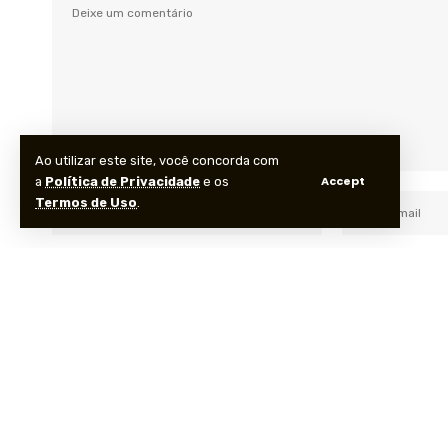
Ao utilizar este site, você concorda com
Accept
a
Política de Privacidade
e os
Termos de Uso
.
Salvar meus dados neste navegador para a próxima vez que
Siga-nos nas redes sociais