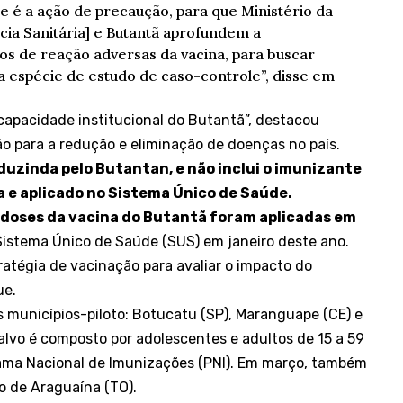
e é a ação de precaução, para que Ministério da
ncia Sanitária] e Butantã aprofundem a
ios de reação adversas da vacina, para buscar
a espécie de estudo de caso-controle”, disse em
 capacidade institucional do Butantã”, destacou
ão para a redução e eliminação de doenças no país.
duzinda pelo Butantan, e não inclui o imunizante
a e aplicado no Sistema Único de Saúde.
il doses da vacina do Butantã foram aplicadas em
Sistema Único de Saúde (SUS) em janeiro deste ano.
ratégia de vacinação para avaliar o impacto do
ue.
s municípios-piloto: Botucatu (SP), Maranguape (CE) e
-alvo é composto por adolescentes e adultos de 15 a 59
rama Nacional de Imunizações (PNI). Em março, também
o de Araguaína (TO).