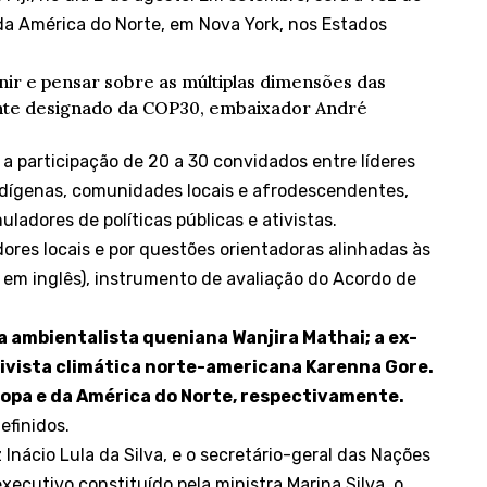
 da América do Norte, em Nova York, nos Estados
ir e pensar sobre as múltiplas dimensões das
ente designado da COP30, embaixador André
 a participação de 20 a 30 convidados entre líderes
 indígenas, comunidades locais e afrodescendentes,
uladores de políticas públicas e ativistas.
dores locais e por questões orientadoras alinhadas às
a em inglês), instrumento de avaliação do Acordo de
 ambientalista queniana Wanjira Mathai; a ex-
tivista climática norte-americana Karenna Gore.
uropa e da América do Norte, respectivamente.
efinidos.
z Inácio Lula da Silva, e o secretário-geral das Nações
ecutivo constituído pela ministra Marina Silva, o