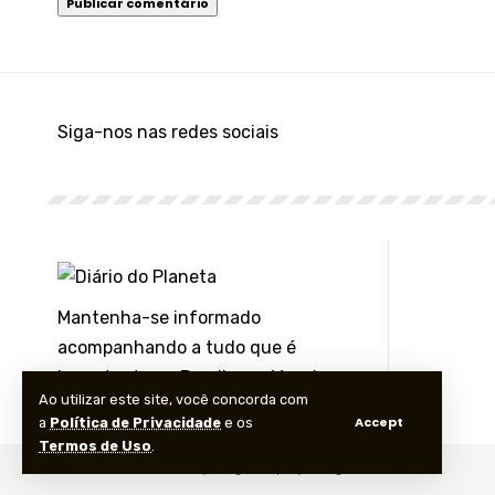
Siga-nos nas redes sociais
Mantenha-se informado
acompanhando a tudo que é
importante no Brasil e no Mundo
Ao utilizar este site, você concorda com
pelas nossas redes sociais
Accept
a
Política de Privacidade
e os
Termos de Uso
.
© Foxiz News Network. Ruby Design Company. All Rights Reserved.