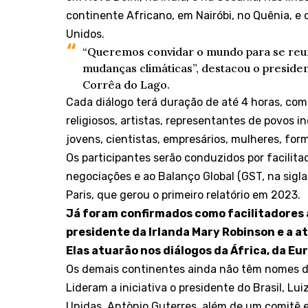
continente Africano, em Nairóbi, no Quênia, e
Unidos.
“Queremos convidar o mundo para se reun
mudanças climáticas”, destacou o presid
Corrêa do Lago.
Cada diálogo terá duração de até 4 horas, com
religiosos, artistas, representantes de povos
jovens, cientistas, empresários, mulheres, form
Os participantes serão conduzidos por facilita
negociações e ao Balanço Global (GST, na sigl
Paris, que gerou o primeiro relatório em 2023.
Já foram confirmados como facilitadores a
presidente da Irlanda Mary Robinson e a a
Elas atuarão nos diálogos da África, da E
Os demais continentes ainda não têm nomes d
Lideram a iniciativa o presidente do Brasil, Lui
Unidas, Antònio Guterres, além de um comitê ex