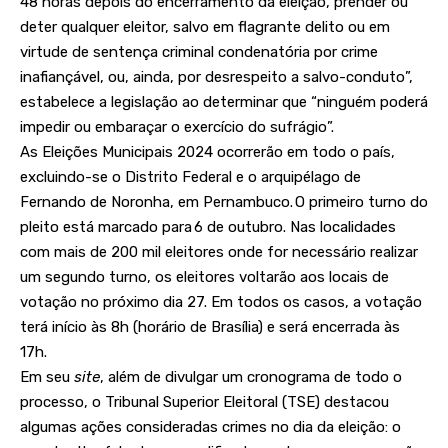
48 horas depois do encerramento da eleição, prender ou
deter qualquer eleitor, salvo em flagrante delito ou em
virtude de sentença criminal condenatória por crime
inafiançável, ou, ainda, por desrespeito a salvo-conduto”,
estabelece a legislação ao determinar que “ninguém poderá
impedir ou embaraçar o exercício do sufrágio”.
As Eleições Municipais 2024 ocorrerão em todo o país,
excluindo-se o Distrito Federal e o arquipélago de
Fernando de Noronha, em Pernambuco. O primeiro turno do
pleito está marcado para 6 de outubro. Nas localidades
com mais de 200 mil eleitores onde for necessário realizar
um segundo turno, os eleitores voltarão aos locais de
votação no próximo dia 27. Em todos os casos, a votação
terá início às 8h (horário de Brasília) e será encerrada às
17h.
Em seu
site
, além de divulgar um cronograma de todo o
processo, o Tribunal Superior Eleitoral (TSE) destacou
algumas ações consideradas crimes no dia da eleição: o