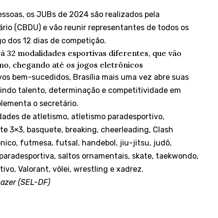
essoas, os JUBs de 2024 são realizados pela
ário (CBDU) e vão reunir representantes de todos os
ngo dos 12 dias de competição.
á 32 modalidades esportivas diferentes, que vão
smo, chegando até os jogos eletrônicos
vos bem-sucedidos, Brasília mais uma vez abre suas
unindo talento, determinação e competitividade em
plementa o secretário.
ades de atletismo, atletismo paradesportivo,
e 3×3, basquete, breaking, cheerleading, Clash
ônico, futmesa, futsal, handebol, jiu-jitsu, judô,
paradesportiva, saltos ornamentais, skate, taekwondo,
ivo, Valorant, vôlei, wrestling e xadrez.
Lazer (SEL-DF)