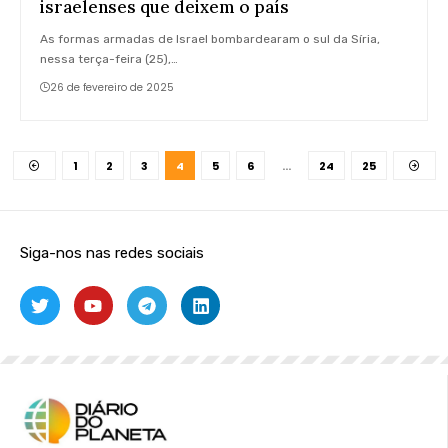
israelenses que deixem o país
As formas armadas de Israel bombardearam o sul da Síria,
nessa terça-feira (25),…
26 de fevereiro de 2025
1
2
3
4
5
6
…
24
25
Siga-nos nas redes sociais