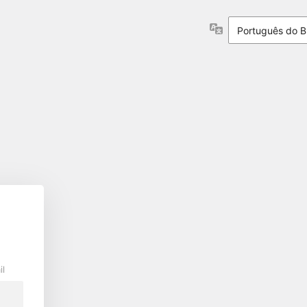
Idioma
il