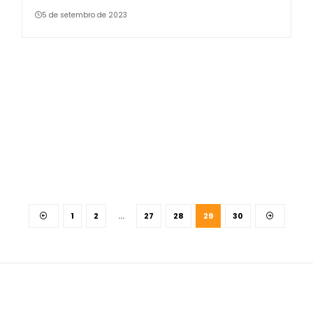
5 de setembro de 2023
1
2
…
27
28
29
30